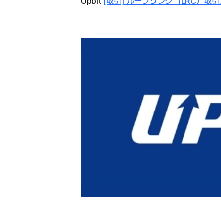
Upbit
[取引] ループリング（LRC）