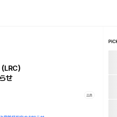
Pi
（LRC）
らせ
出典