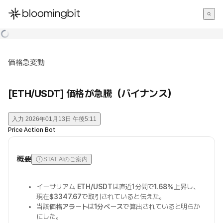
한국어
English
日本語
価格急変動
[ETH/USDT] 価格が急騰（バイナンス）
入力
2026年01月13日 午後5:11
Price Action Bot
概要
STAT AIのご案内
イーサリアム
ETH/USDT
は直近1分間で
1.68%上昇
し、
現在
$3347.67
で取引されていると伝えた。
当該
価格アラート
は
1分ベース
で算出されていると明らか
にした。