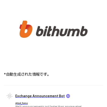
*自動生成された情報です。
Exchange Announcement Bot
@bot_fomo
We'll announcements out faster than anyone else!