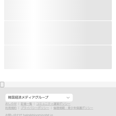
韓国経済メディアグループ
おしらせ
記者一覧
コミュニティ運営ポリシー
利用規約
プライバシーポリシー
倫理規範・青少年保護ポリシー
お問い合わせ
help@bloomingbit.io