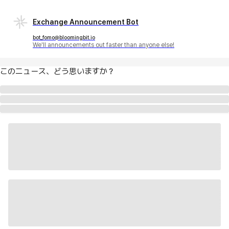
Exchange Announcement Bot
bot_fomo@bloomingbit.io
We'll announcements out faster than anyone else!
このニュース、どう思いますか？