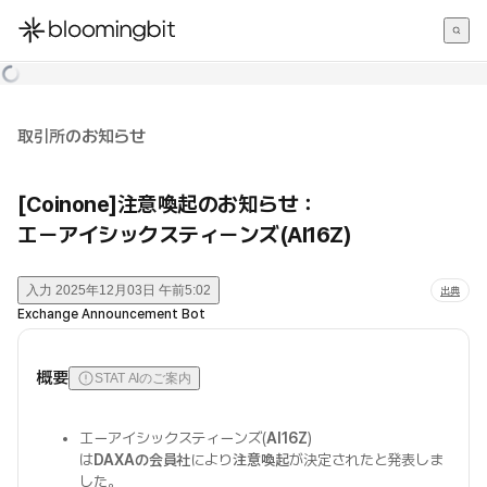
한국어
English
日本語
取引所のお知らせ
[Coinone]注意喚起のお知らせ：
エーアイシックスティーンズ(AI16Z)
入力
2025年12月03日 午前5:02
出典
Exchange Announcement Bot
概要
STAT AIのご案内
エーアイシックスティーンズ(
AI16Z
)
は
DAXAの会員社
により
注意喚起
が決定されたと発表しま
した。