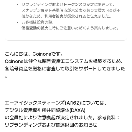
リブランディングおよび
トークンスワップ
に関連して、
スナップショット基準時点が未公表であり支援の可否が不
確かなため、
利用者被害
が懸念されると伝えました。
お客様は投資の際、
価格変動の拡大
に特にご注意いただくよう案内しました。
こんにちは、Coinoneです。
Coinoneは健全な暗号資産エコシステムを構築するため、
各暗号資産を厳格に審査して取引をサポートしてきました
。
エーアイシックスティーンズ(AI16Z)については、
デジタル資産取引所共同協議体(DAXA)
の会員社により注意喚起が決定されました。参考資料：
リブランディングおよび関連財団のお知らせ